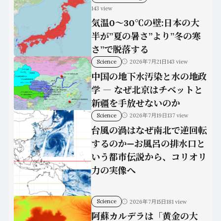
143 view
気温0〜30℃の壁:日本の大
半が”夏の暑さ”より”冬の寒
さ”で脱落する
Science
2026年7月21日
143 view
中国の地下水汚染と水の地政
学 ― なぜ北京はチベットと
新疆を手放せないのか
Science
2026年7月19日
137 view
台風の渦はなぜ南北で逆回転
するのか—お風呂の排水口と
いう都市伝説から、コリオリ
力の実像へ
Science
2026年7月15日
181 view
阿蘇カルデラは「黄金の大