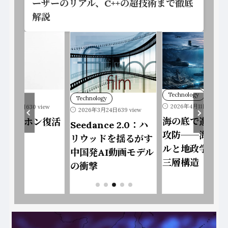
ーザーのリアル、C++の超技術まで徹底
解説
Technology
ology
Technology
202
2026年4月11日
625 view
6年3月24日
639 view
608 view
海の底で進む静かな
dance 2.0：ハ
セメント電池が
攻防──海底ケーブ
ッドを揺るがす
く、化石燃料に
ルと地政学リスクの
発AI動画モデル
ない熱供給
三層構造
撃