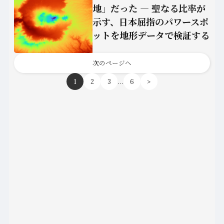
地」だった ― 聖なる比率が
示す、日本屈指のパワースポ
ットを地形データで検証する
次のページへ
…
1
2
3
6
>