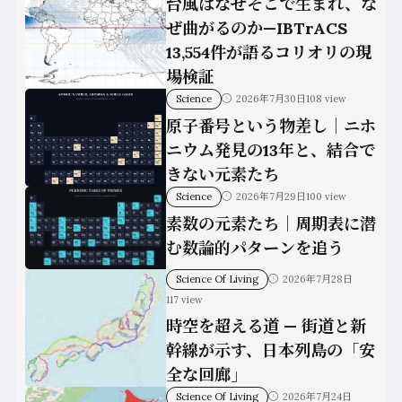
台風はなぜそこで生まれ、な
ぜ曲がるのか—IBTrACS
13,554件が語るコリオリの現
場検証
Science
2026年7月30日
108 view
原子番号という物差し｜ニホ
ニウム発見の13年と、結合で
きない元素たち
Science
2026年7月29日
100 view
素数の元素たち｜周期表に潜
む数論的パターンを追う
Science Of Living
2026年7月28日
117 view
時空を超える道 — 街道と新
幹線が示す、日本列島の「安
全な回廊」
Science Of Living
2026年7月24日