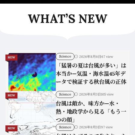
WHAT’S NEW
Science
2026年8月6日
67 view
NEW
「猛暑の夏は台風が多い」は
本当か—気温・海水温45年デ
ータで検証する秋台風の正体
Science
2026年8月3日
105 view
NEW
台風は敵か、味方か—水・
熱・地政学から見る「もう一
つの顔」
Science
2026年8月3日
97 view
NEW