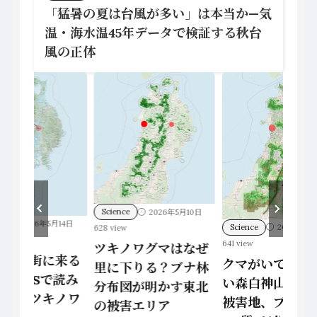
「猛暑の夏は台風が多い」は本当か—気
温・海水温45年データで検証する秋台
風の正体
Science
2026年5
ce
2026年5月10日
572 view
Science
2026年5月18日
w
2023年度クマ
641 view
ノワグマはなぜ
ップ｜地質学・
クマがいても襲わな
下りる？ブナ林
異常・食料不足
い森――白神山地と秋田
図が明かす東北
原因を読み解く
被害地、ブナ林
害エリア