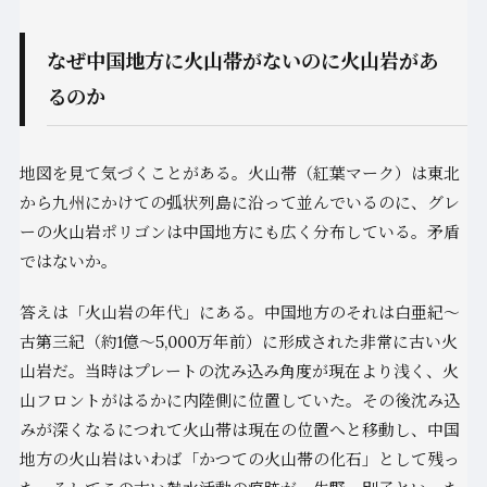
なぜ中国地方に火山帯がないのに火山岩があ
るのか
地図を見て気づくことがある。火山帯（紅葉マーク）は東北
から九州にかけての弧状列島に沿って並んでいるのに、グレ
ーの火山岩ポリゴンは中国地方にも広く分布している。矛盾
ではないか。
答えは「火山岩の年代」にある。中国地方のそれは白亜紀〜
古第三紀（約1億〜5,000万年前）に形成された非常に古い火
山岩だ。当時はプレートの沈み込み角度が現在より浅く、火
山フロントがはるかに内陸側に位置していた。その後沈み込
みが深くなるにつれて火山帯は現在の位置へと移動し、中国
地方の火山岩はいわば「かつての火山帯の化石」として残っ