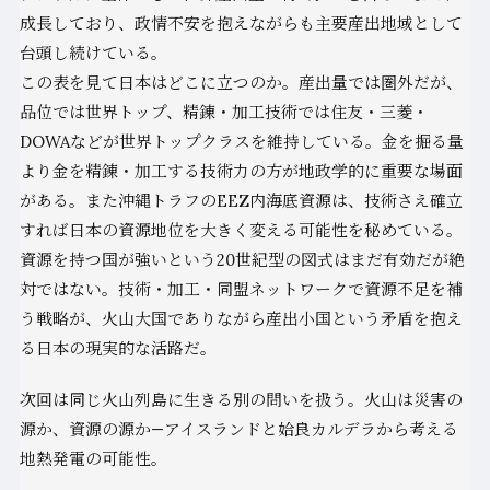
成長しており、政情不安を抱えながらも主要産出地域として
台頭し続けている。
この表を見て日本はどこに立つのか。産出量では圏外だが、
品位では世界トップ、精錬・加工技術では住友・三菱・
DOWAなどが世界トップクラスを維持している。金を掘る量
より金を精錬・加工する技術力の方が地政学的に重要な場面
がある。また沖縄トラフのEEZ内海底資源は、技術さえ確立
すれば日本の資源地位を大きく変える可能性を秘めている。
資源を持つ国が強いという20世紀型の図式はまだ有効だが絶
対ではない。技術・加工・同盟ネットワークで資源不足を補
う戦略が、火山大国でありながら産出小国という矛盾を抱え
る日本の現実的な活路だ。
次回は同じ火山列島に生きる別の問いを扱う。火山は災害の
源か、資源の源か—アイスランドと姶良カルデラから考える
地熱発電の可能性。