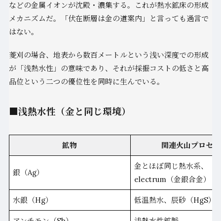
などの金属イオンが沈殿・濃集する。これが熱水鉱床の形成
メカニズムだ。「伏在断層は金の道案内」と言っても過言で
はない。
菱刈の場合、地表から数百メートルという浅い深度での形成
が「浅熱水性」の意味であり、それが採掘コストの低さと高
品位という二つの優位性を同時に生んでいる。
■浅熱水性（金と同じ環境）
鉱物
関連火山プロセス
金とほぼ同じ熱水系、
銀（Ag）
electrum（金銀合金）
水銀（Hg）
低温熱水、辰砂（HgS）
アンチモン（Sb）
浅熱水性鉱脈