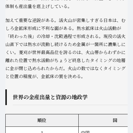
体制も産出量を底上げしている。
加えて重要な逆説がある。活火山が密集しすぎる日本は、む
しろ金鉱床形成に不利な面がある。熱水鉱床は火山活動が
「終わった後」の冷却・沈殿過程で形成される。現役の活火
山直下では熱水が流動し続けるため金属が一箇所に濃集しに
くい。菱刈が世界最高品位を誇るのは、火山帯からわずかに
離れた位置で熱水活動がちょうど終息したタイミングの地層
に金が閉じ込められたからだ。火山の数ではなくタイミング
と位置の精度が、金鉱床の質を決める。
世界の金産出量と資源の地政学
順位
国
1
中国