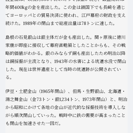
年間400kgの金を産出した。この金は鎖国下でも長崎を通じ
てヨーロッパとの貿易決済に使われ、江戸幕府の財政を支え
続けた。1989年の閉山まで総産出量は78トンに達した。
島根の石見銀山は銀主体だが金も産出した。関ヶ原後に徳川
家康が即座に接収して幕府直轄領としたことからも、その戦
略的価値がわかる。銀のみならず銅も産出したため明治以降
は銅採掘が主流となり、1943年の水害による坑道水没で閉山
した。現在は世界遺産として当時の坑道跡が公開されてい
る。
伊豆・土肥金山（1965年閉山）、但馬・生野銀山、北海道・
鴻之舞金山（金73トン・銀1,234トン、1973年閉山）と、明治
から昭和にかけて各地の金山が近代的な採掘技術を導入しな
がら順次閉山していった。戦時中に鉄の需要が高まったこと
も閉山を加速させた一因だ。