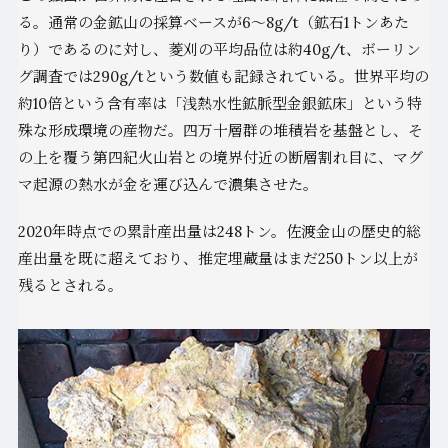
る。通常の金鉱山の採算ベースが6〜8g/t（鉱石1トンあた
り）であるのに対し、菱刈の平均品位は約40g/t、ボーリン
グ調査では290g/tという数値も記録されている。世界平均の
約10倍という含有率は「浅熱水性鉱脈型金銀鉱床」という特
殊な形成環境の産物だ。四万十層群の堆積岩を基盤とし、そ
の上を覆う第四紀火山岩との境界付近の断層割れ目に、マグ
マ起源の熱水が金を運び込んで濃集させた。
2020年時点での累計産出量は248トン。佐渡金山の歴史的総
産出量を既に超えており、推定埋蔵量はまだ250トン以上が
残るとされる。