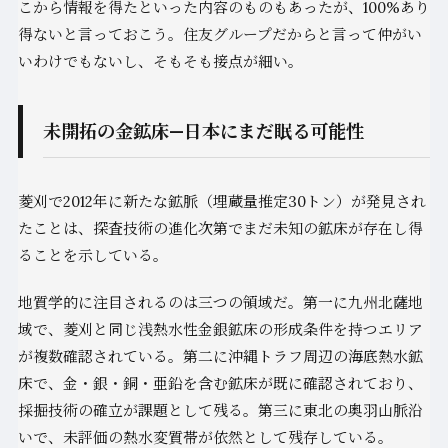
こから情報を得たといった内容のものもあったが、100%あり
得ないと言っておこう。住友グループだからと言って仲がい
いわけでもないし、そもそも接点が細い。
未開拓の金鉱床—日本にまだ眠る可能性
菱刈で2012年に新たな鉱脈（埋蔵量推定30トン）が発見され
たことは、探査技術の進化次第でまだ未知の鉱床が存在し得
ることを示している。
地質学的に注目されるのは三つの領域だ。第一に九州北薩地
域で、菱刈と同じ浅熱水性金銀鉱床の形成条件を持つエリア
が複数確認されている。第二に沖縄トラフ周辺の海底熱水鉱
床で、金・銀・銅・亜鉛を含む鉱床が既に確認されており、
採掘技術の確立が課題として残る。第三に東北の奥羽山脈沿
いで、未評価の熱水変質帯が依然として残存している。