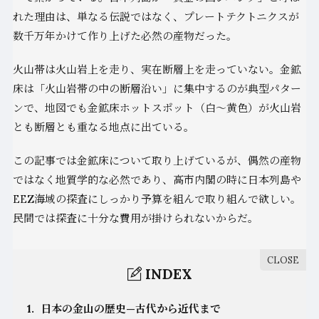
れた理由は、単なる伝説ではなく、プレートテクトニクスが
数千万年かけて作り上げた必然の産物だった。
火山帯は火山岩上を走り、実在断層上を走っていない。金鉱
床は「火山岩帯の中の断層沿い」に集中するのが典型パター
ンで、地図でも金鉱床ホットスポット（白〜黄色）が火山岩
とも断層とも重なる地点に出ている。
この記事では金鉱床について取り上げているが、偶然の産物
ではなく地質学的な必然であり、高市内閣の時に日本列島や
EEZ海域の探査にしっかり予算を組んで取り組んで欲しい。
民間では探査に十分な費用が掛けられないからだ。
INDEX
1.
日本の金山の歴史—古代から近代まで