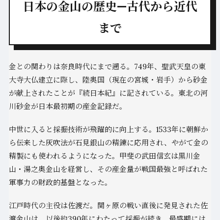
日本の金山の歴史—古代から近代
まで
金との関わりは奈良時代にまで遡る。749年、聖武天皇の東
大寺大仏建立に際し、陸奥国（現在の宮城・岩手）から砂金
が献上されたことが『続日本紀』に記されている。東北の河
川砂金が日本最初期の産金記録だ。
中世に入ると採掘技術が飛躍的に向上する。1533年に朝鮮か
ら伝来した灰吹法が石見銀山の精錬に応用され、やがて金の
精製にも使われるようになった。甲斐の武田信玄は黒川金
山・湯之奥金山を経営し、その産金量が戦国最強と呼ばれた
軍事力の財政的基盤となった。
江戸時代の主役は佐渡だ。関ヶ原の戦い直後に発見された佐
渡金山は、以後約390年にわたって採掘が続き、最盛期には