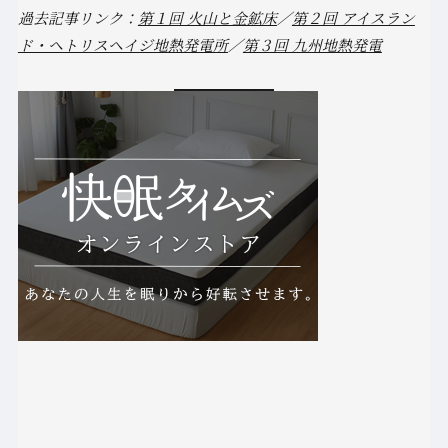
過去記事リンク：
第１回 火山と金鉱床
／
第２回 アイスラン
ド・ヘトリスヘイジ地熱発電所
／
第３回 九州地熱発電