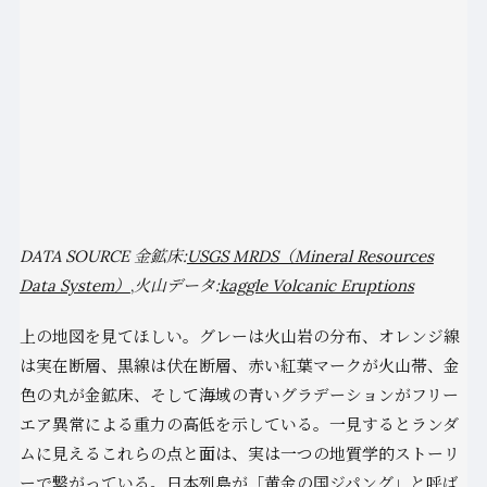
DATA SOURCE
金鉱床:
USGS MRDS（Mineral Resources
Data System）
,
火山データ:
kaggle Volcanic Eruptions
上の地図を見てほしい。グレーは火山岩の分布、オレンジ線
は実在断層、黒線は伏在断層、赤い紅葉マークが火山帯、金
色の丸が金鉱床、そして海域の青いグラデーションがフリー
エア異常による重力の高低を示している。一見するとランダ
ムに見えるこれらの点と面は、実は一つの地質学的ストーリ
ーで繋がっている。日本列島が「黄金の国ジパング」と呼ば