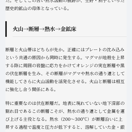
た。そしてこの古い熱水活動の痕跡が、生野・別子といった
歴史的鉱山の母体となっている。
火山→断層→熱水→金鉱床
断層と火山帯はどちらが先か。正確にはプレートの沈み込み
という共通の原因から同時に発生する。マグマが地殻を上昇
する際に周囲の岩盤に応力をかけてオレンジの実在断層や黒
の伏在断層を生み、その断層がマグマや熱水の通り道として
機能してさらに火山活動を活発化させる。火山と断層は相互
に強化し合う関係にある。
特に重要なのは伏在断層だ。地表に現れていない地下深部の
割れ目であるこの断層こそが、熱水の通り道として金属を運
び上げる主役となる。熱水（200〜300℃）が断層沿いに上
昇する過程で温度と圧力が低下すると、溶解していた金・銀