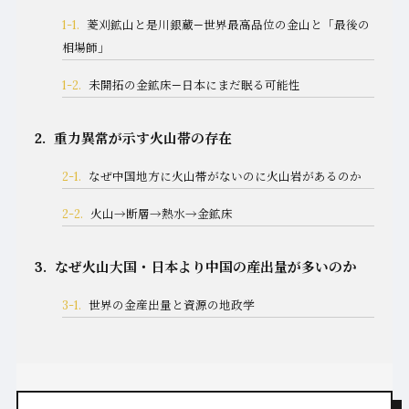
1-1.
菱刈鉱山と是川銀蔵—世界最高品位の金山と「最後の
相場師」
1-2.
未開拓の金鉱床—日本にまだ眠る可能性
2.
重力異常が示す火山帯の存在
2-1.
なぜ中国地方に火山帯がないのに火山岩があるのか
2-2.
火山→断層→熱水→金鉱床
3.
なぜ火山大国・日本より中国の産出量が多いのか
3-1.
世界の金産出量と資源の地政学