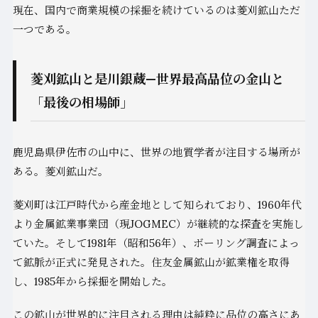
現在、国内で商業規模の採掘を続けているのは菱刈鉱山ただ
一つである。
菱刈鉱山と是川銀蔵—世界最高品位の金山と
「最後の相場師」
鹿児島県伊佐市の山中に、世界の地質学者が注目する場所が
ある。菱刈鉱山だ。
菱刈町は江戸時代から産金地として知られており、1960年代
より金属鉱業事業団（現JOGMEC）が継続的な探査を実施し
ていた。そして1981年（昭和56年）、ボーリング調査によっ
て鉱脈が正式に発見された。住友金属鉱山が鉱業権を取得
し、1985年から採掘を開始した。
この鉱山が世界的に注目される理由は純粋に品位の高さにあ