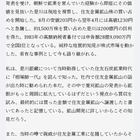
発表を受け、朝鮮で鉱業を営んでいた経験から即座にその価
値を見抜いた是川は現地を視察し、住友金属鉱山株の買い占
めを開始した。8月の安値203円から翌年4月には高値1,230円
へと急騰し、約1,500万株を買い占めた是川は200億円の巨利
を得た。1983年の高額納税者番付では申告額28億9,090万円
で全国1位となっている。純粋な地質的知見が株式市場を動か
した、希有な事例として今も語り継がれる。
私は、是川銀蔵について当時勤務していた住友石炭鉱業時代
に『相場師一代』を読んで知った。社内で住友金属鉱山の話
が出た時に勧められた本だ。その中で菱刈鉱山の発表から鉱
脈がもっと周囲に拡大しているはずだという視点から買収を
試み、最終的には買った金額で住友金属鉱山へ譲渡したと書
いてあったと記憶している。鉱山開発に詳しいからこその知
見だろう。
また、当時の噂で親戚が住友金属工業に在籍していたからそ