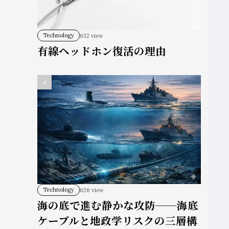
Technology
632 view
有線ヘッドホン復活の理由
Technology
626 view
海の底で進む静かな攻防──海底
ケーブルと地政学リスクの三層構