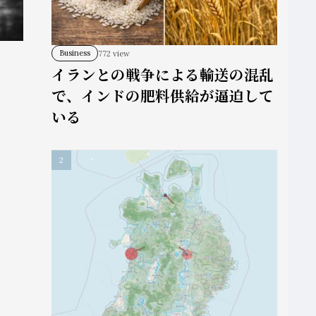
Business
772 view
イランとの戦争による輸送の混乱
で、インドの肥料供給が逼迫して
いる