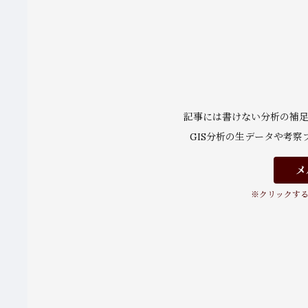
記事には書けない分析の補
GIS分析の生データや考
メ
※クリックす