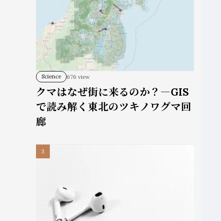
Science
676 view
クマはなぜ街に来るのか？―GIS
で読み解く東北のツキノワグマ回
廊