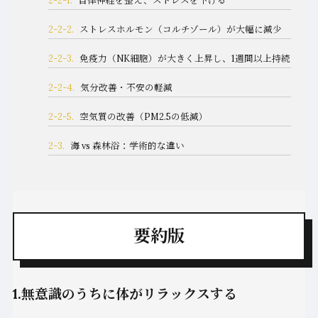
2-2-2.
ストレスホルモン（コルチゾール）が大幅に減少
2-2-3.
免疫力（NK細胞）が大きく上昇し、1週間以上持続
2-2-4.
気分改善・不安の軽減
2-2-5.
空気質の改善（PM2.5の低減）
2-3.
海 vs 森林浴：学術的な違い
要約版
1.無意識のうちに体がリラックスする