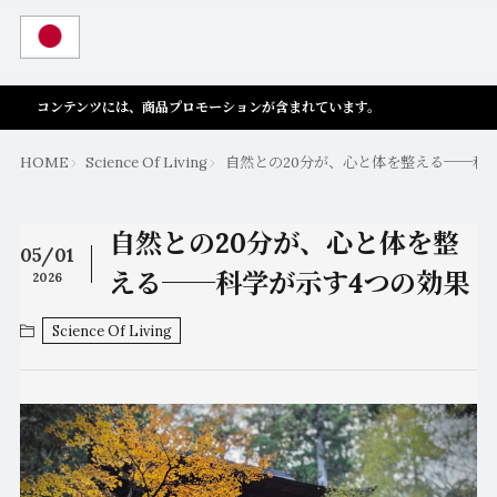
コンテンツには、商品プロモーションが含まれています。
HOME
Science Of Living
自然との20分が、心と体を整える──科
自然との20分が、心と体を整
05/01
える──科学が示す4つの効果
2026
Science Of Living